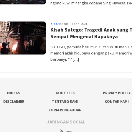
ngono kuwi minangka cobane Sing Kuwasa. Pa
KISAH
admin
1 April 2024
Kisah Sutego: Tragedi Anak yang 
Sempat Mengenal Bapaknya
SUTEGO, pemuda berumur 21 tahun itu menuli
memori akhir hidupnya dengan paku. Memoriny
berbunyi, “7 […]
INDEKS
KODE ETIK
PRIVACY POLICY
DISCLAIMER
TENTANG KAMI
KONTAK KAMI
FORM PENGADUAN
JARINGAN SOCIAL