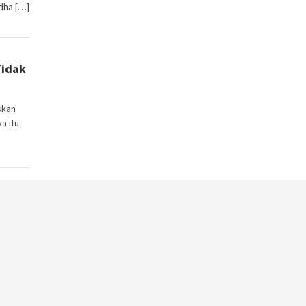
dha […]
Tidak
skan
a itu