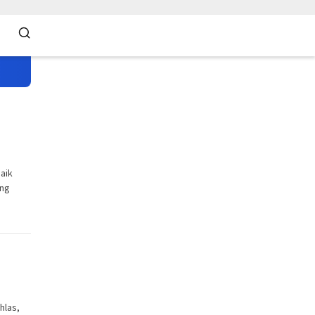
aik
ang
hlas,