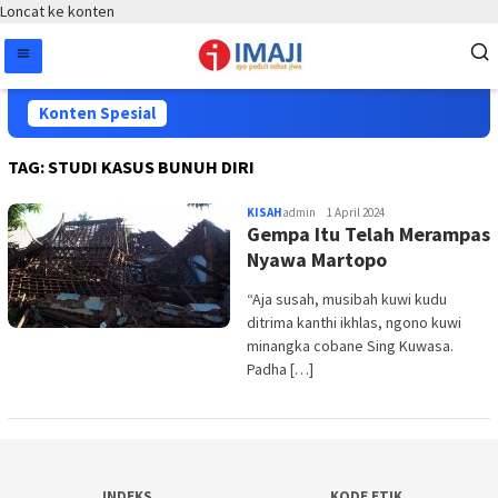
Loncat ke konten
Konten Spesial
TAG:
STUDI KASUS BUNUH DIRI
KISAH
admin
1 April 2024
Gempa Itu Telah Merampas
Nyawa Martopo
“Aja susah, musibah kuwi kudu
ditrima kanthi ikhlas, ngono kuwi
minangka cobane Sing Kuwasa.
Padha […]
INDEKS
KODE ETIK