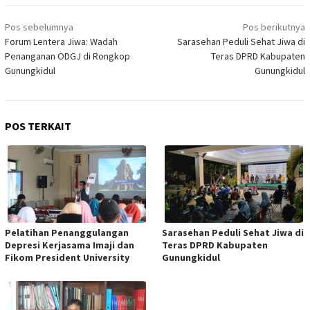
Navigasi
Pos sebelumnya
Pos berikutnya
pos
Forum Lentera Jiwa: Wadah
Sarasehan Peduli Sehat Jiwa di
Penanganan ODGJ di Rongkop
Teras DPRD Kabupaten
Gunungkidul
Gunungkidul
POS TERKAIT
Pelatihan Penanggulangan
Sarasehan Peduli Sehat Jiwa di
Depresi Kerjasama Imaji dan
Teras DPRD Kabupaten
Fikom President University
Gunungkidul