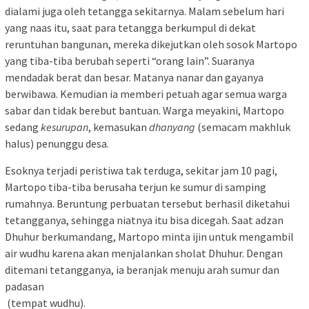
dialami juga oleh tetangga sekitarnya. Malam sebelum hari
yang naas itu, saat para tetangga berkumpul di dekat
reruntuhan bangunan, mereka dikejutkan oleh sosok Martopo
yang tiba-tiba berubah seperti “orang lain”. Suaranya
mendadak berat dan besar. Matanya nanar dan gayanya
berwibawa. Kemudian ia memberi petuah agar semua warga
sabar dan tidak berebut bantuan. Warga meyakini, Martopo
sedang
kesurupan
, kemasukan
dhanyang
(semacam makhluk
halus) penunggu desa.
Esoknya terjadi peristiwa tak terduga, sekitar jam 10 pagi,
Martopo tiba-tiba berusaha terjun ke sumur di samping
rumahnya. Beruntung perbuatan tersebut berhasil diketahui
tetangganya, sehingga niatnya itu bisa dicegah. Saat adzan
Dhuhur berkumandang, Martopo minta ijin untuk mengambil
air wudhu karena akan menjalankan sholat Dhuhur. Dengan
ditemani tetangganya, ia beranjak menuju arah sumur dan
padasan
(tempat wudhu).