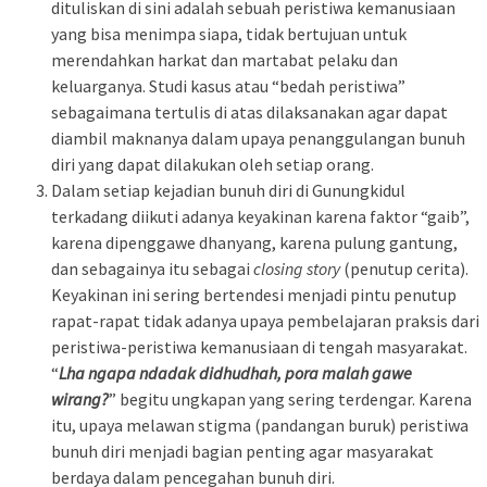
dituliskan di sini adalah sebuah peristiwa kemanusiaan
yang bisa menimpa siapa, tidak bertujuan untuk
merendahkan harkat dan martabat pelaku dan
keluarganya. Studi kasus atau “bedah peristiwa”
sebagaimana tertulis di atas dilaksanakan agar dapat
diambil maknanya dalam upaya penanggulangan bunuh
diri yang dapat dilakukan oleh setiap orang.
Dalam setiap kejadian bunuh diri di Gunungkidul
terkadang diikuti adanya keyakinan karena faktor “gaib”,
karena
dipenggawe dhanyang
, karena
pulung gantung
,
dan sebagainya itu sebagai
closing story
(penutup cerita).
Keyakinan ini sering bertendesi menjadi pintu penutup
rapat-rapat tidak adanya upaya pembelajaran praksis dari
peristiwa-peristiwa kemanusiaan di tengah masyarakat.
“
Lha ngapa ndadak didhudhah, pora malah gawe
wirang?
” begitu ungkapan yang sering terdengar. Karena
itu, upaya melawan stigma (pandangan buruk) peristiwa
bunuh diri menjadi bagian penting agar masyarakat
berdaya dalam pencegahan bunuh diri.